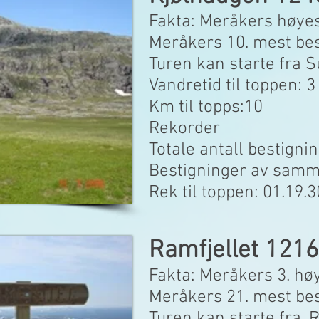
Fakt
a: Meråkers høye
Meråkers 10. mest be
Turen kan starte fra 
Vandretid til toppen: 
Km til topps:10
Rekorder
Totale antall bestignin
Bestigninger av samme
Rek til toppen: 01.19.3
Ramfjellet 121
Fakta: Meråkers 3.
høy
Meråkers 21. mest be