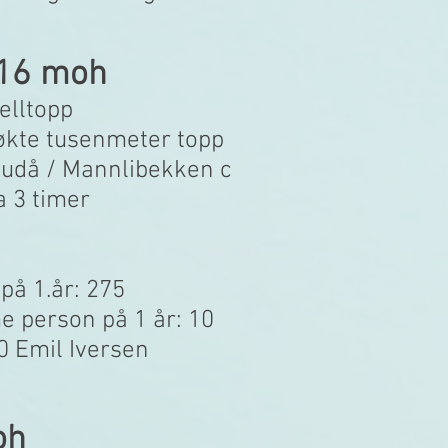
16 moh
elltopp
økte tusenmeter topp
 Gudå / Mannlibekken c
a 3 timer
 på 1.år: 275
 person på 1 år: 10
50 Emil Iversen
oh