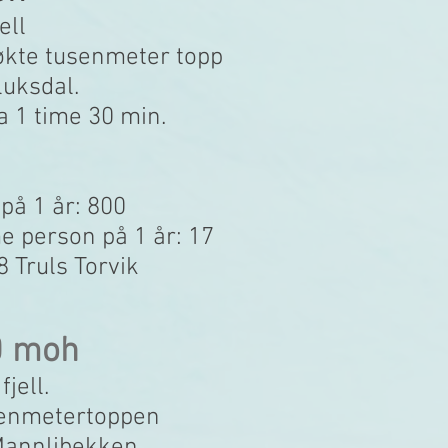
ell
økte tusenmeter topp
luksdal.
a 1 time 30 min.
 på 1 år: 800
 person på 1 år: 17
8 Truls Torvik
0 moh
jell.
senmetertoppen