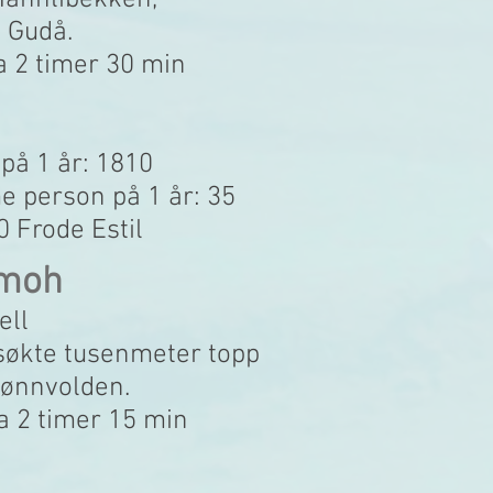
 Mannlibekken,
 Gudå.
ca 2 timer 30 min
 på 1 år: 1810
 person på 1 år: 35
0 Frode Estil
 moh
ell
søkte tusenmeter topp
jønnvolden.
Ca 2 timer 15 min