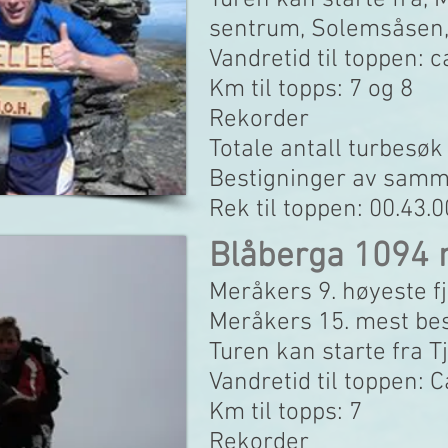
Turen kan starte fra,
sentrum, Solemsåsen,
Vandretid til toppen: 
Km til topps: 7 og 8
Rekorder
Totale antall turbesøk
Bestigninger av samme
Rek til toppen: 00.43.0
Blåberga 1094
Meråkers 9. høyeste fj
Meråkers 15. mest be
Turen kan starte fra T
Vandretid til toppen: 
Km til topps: 7
Rekorder