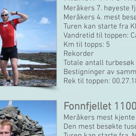
Meråkers 7. høyeste fj
Meråkers 4. mest bes
Turen kan starte fra K
Vandretid til toppen: C
Km til topps: 5
Rekorder
Totale antall turbesøk
Bestigninger av samme
Rek til toppen: 00.27.1
Fonnfjellet 110
Meråkers mest kjente f
Den mest besøkte tu