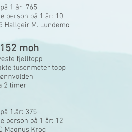
 på 1 år: 765
 person på 1 år: 10
45 Hallgeir M. Lundemo
 1152 moh
este fjelltopp
økte tusenmeter topp
Tjønnvolden
a 2 timer
 på 1.år: 375
 person på 1 år: 12
.30 Magnus Krog