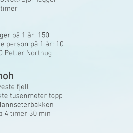
Rotvoll/Bjørneggen
 timer
ger på 1 år: 150
 person på 1 år: 10
00 Petter Northug
moh
este fjell
kte tusenmeter topp
 Mannseterbakken
Ca 4 timer 30 min