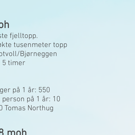
oh
ste fjelltopp.
økte
tusenmeter topp
Rotvoll/Bjørneggen
a 5 timer
ger på 1 år: 550
person på 1 år: 10
.30 Tomas Northug
48 moh