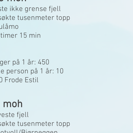
ste ikke grense fjell
søkte tusenmeter topp
Sulåmo
3 timer 15 min
ger på 1 år: 450
 person på 1 år: 10
0 Frode Estil
6 moh
este fjell
søkte tusenmeter topp