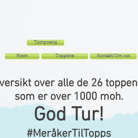
Trimpoeng
Hjem
Toppene
Kontakt/Om oss
versikt over alle de 26 toppe
som er over 1000 moh.
God Tur!
#MeråkerTilTopps