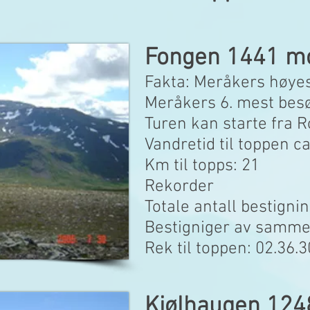
Fongen 1441 m
Fakta: Meråkers høye
Meråkers 6. mest bes
Turen kan starte fra 
Vandretid til toppen c
Km til topps: 21
Rekorder
Totale antall bestignin
Bestigniger av samme 
Rek til toppen: 02.36
Kjølhaugen 12